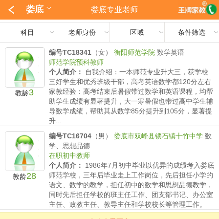
娄底
娄底专业老师
科目
老师身份
区域
条件筛选
编号TC18341
（女）
衡阳师范学院
数学英语
师范学院预科教师
个人简介：
自我介绍：一本师范专业升大三，获学校
三好学生和优秀班级干部，高考英语数学都120分左右
3
家教经验：高考结束后暑假带过数学和英语课程，均帮
教龄
助学生成绩有显著提升，大一寒暑假也带过高中学生辅
导数学成绩，帮助其从数学85分提升到105分，显著提
升...
薪水要求：
小学40/时 初中 60/时 高中80/时
编号TC16704
（男）
娄底市双峰县锁石镇十竹中学
数
学、思想品德
在职初中教师
个人简介：
1986年7月初中毕业以优异的成绩考入娄底
28
师范学校，三年后毕业走上工作岗位，先后担任小学的
教龄
语文、数学的教学，担任初中的数学和思想品德教学，
同时先后担任学校的班主任工作、团支部书记、办公室
主任、政教主任、教导主任和学校校长等管理工作。
薪水要求：
小学50/时 初中 50/时 高中/时